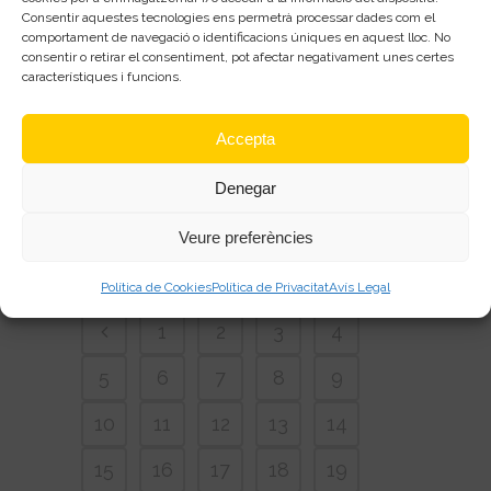
administradors. També pot ser
Consentir aquestes tecnologies ens permetrà processar dades com el
interessant encriptar un disc dur
comportament de navegació o identificacions úniques en aquest lloc. No
consentir o retirar el consentiment, pot afectar negativament unes certes
o pen drive que circuli molt i
característiques i funcions.
tingui dades delicades, això ho
pots veure a
aquest altre
manual.
Accepta
Denegar
READ MORE
Veure preferències
Política de Cookies
Política de Privacitat
Avís Legal
1
2
3
4
5
6
7
8
9
10
11
12
13
14
15
16
17
18
19