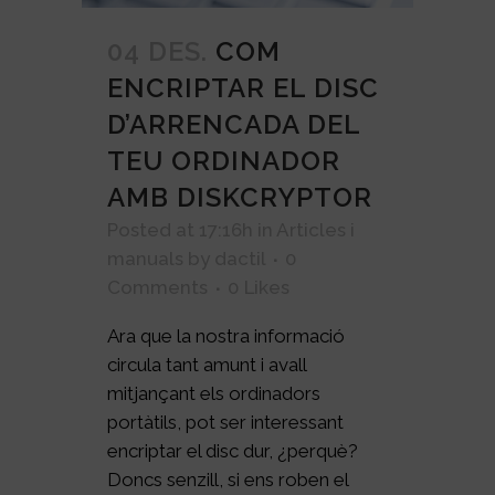
04 DES.
COM
ENCRIPTAR EL DISC
D’ARRENCADA DEL
TEU ORDINADOR
AMB DISKCRYPTOR
Posted at 17:16h
in
Articles i
manuals
by
dactil
0
Comments
0
Likes
Ara que la nostra informació
circula tant amunt i avall
mitjançant els ordinadors
portàtils, pot ser interessant
encriptar el disc dur, ¿perquè?
Doncs senzill, si ens roben el