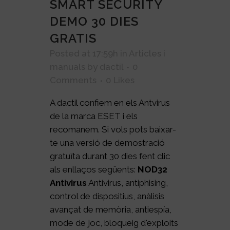
SMART SECURITY
DEMO 30 DIES
GRATIS
Posted at 17:59h
in
Articles i
manuals
by
dactil
0
Comments
0
Likes
A dactil confiem en els Antvirus
de la marca ESET i els
recomanem. Si vols pots baixar-
te una versió de demostració
gratuïta durant 30 dies fent clic
als enllaços següents:
NOD32
Antivirus
Antivirus, antiphising,
control de dispositius, anàlisis
avançat de memòria, antiespía,
mode de joc, bloqueig d'exploits