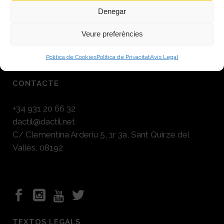
Auditoria informàtica
Denegar
Consultoria informàtica
Veure preferències
Ordinadors i perifèrics gratuïts
Política de Cookies
Política de Privacitat
Avís Legal
CONTACTE
+34 931 20 66 32
dactil@dactil.net
C/ Clementina Arderiu 5, 1r 3a, Sant Quirze del
Vallès, 08192
TEXTOS LEGALS