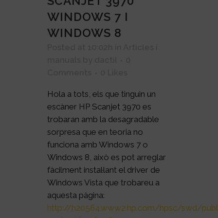
SCANJET 3970
WINDOWS 7 I
WINDOWS 8
Posted at 10:02h
in
Articles i
manuals
by
dactil
0
Comments
0
Likes
Hola a tots, els que tinguin un
escàner HP Scanjet 3970 es
trobaran amb la desagradable
sorpresa que en teoria no
funciona amb Windows 7 o
Windows 8, això es pot arreglar
fàcilment instal·lant el driver de
Windows Vista que trobareu a
aquesta pàgina:
http://h20564.www2.hp.com/hpsc/swd/publ