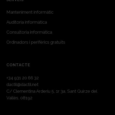
Manteniment informàtic
Auditoria informàtica
Consultoria informàtica
Ordinadors i perifèrics gratuïts
CONTACTE
+34 931 20 66 32
dactil@dactil.net
C/ Clementina Arderiu 5, 1r 3a, Sant Quirze del
Vallès, 08192