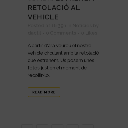
RETOLACIÓ AL
VEHICLE
Posted at 16:39h
in
Noticies
by
dactil
0 Comments
0
Likes
A partir d'ara veureu el nostre
vehicle circulant amb la retolació
que estrenem. Us posem unes
fotos just en el moment de
recollir-lo.
READ MORE