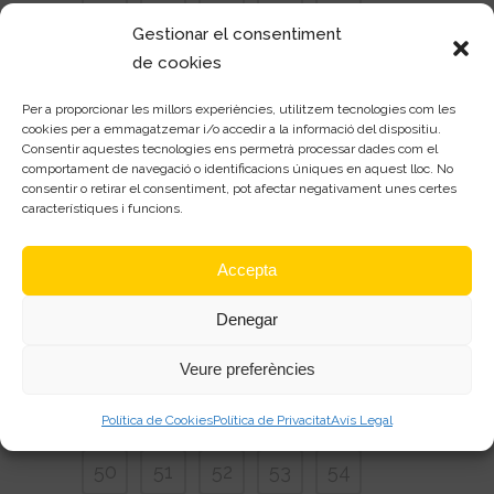
1
2
3
4
Gestionar el consentiment
5
6
7
8
9
de cookies
10
11
12
13
14
Per a proporcionar les millors experiències, utilitzem tecnologies com les
cookies per a emmagatzemar i/o accedir a la informació del dispositiu.
15
16
17
18
19
Consentir aquestes tecnologies ens permetrà processar dades com el
comportament de navegació o identificacions úniques en aquest lloc. No
consentir o retirar el consentiment, pot afectar negativament unes certes
20
21
22
23
24
característiques i funcions.
25
26
27
28
29
Accepta
30
31
32
33
34
Denegar
35
36
37
38
39
Veure preferències
40
41
42
43
44
Política de Cookies
Política de Privacitat
Avís Legal
45
46
47
48
49
50
51
52
53
54