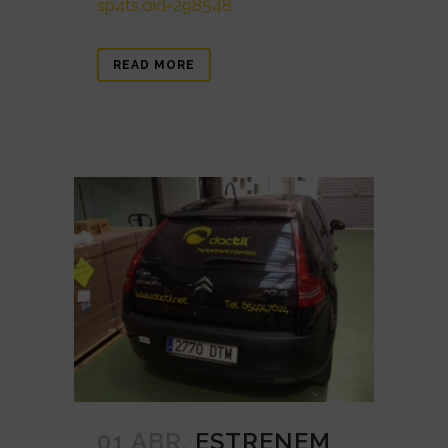
sp4ts.oid=298548
READ MORE
01 ABR.
ESTRENEM